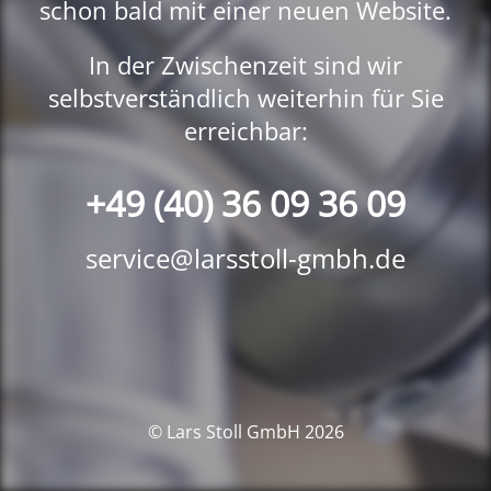
schon bald mit einer neuen Website.
In der Zwischenzeit sind wir
selbstverständlich weiterhin für Sie
erreichbar:
+49 (40) 36 09 36 09
service@larsstoll-gmbh.de
© Lars Stoll GmbH 2026